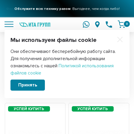
Фильтры для вашего дома
Обслужите всю технику разом
Решения для очистки воды
Выгоднее, чем когда либо!
подробнее
подробнее
0
Мы используем файлы cookie
Обратите внимание!
Они обеспечивают бесперебойную работу сайта.
Главная
Запчасти для воздушного оборудования
Для получения дополнительной информации
ТЭНы гибкие сухие
ознакомьтесь с нашей
Политикой использования
файлов cookie
Принять
Сортировать:
Фильтры