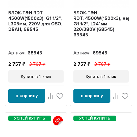
БЛОК-ТЭН RDT
БЛОК-ТЭН
4500W(1500x3), G1 1/2",
RDT, 4500W(1500х3), нерж,
L305мм, 220V для OSO,
G1 1/2", L241мм,
ЭВАН, 68545
220/380V (68545),
69545
Артикул:
68545
Артикул:
69545
2 757
3 707
2 757
3 707
Купить в 1 клик
Купить в 1 клик
в корзину
в корзину