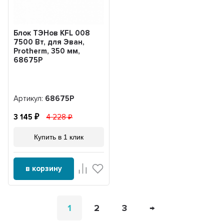
Блок ТЭНов KFL 008
7500 Вт, для Эван,
Protherm, 350 мм,
68675Р
Артикул:
68675Р
3 145
4 228
Купить в 1 клик
в корзину
1
2
3
→