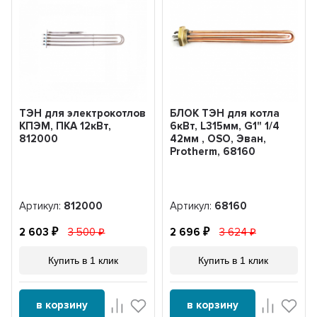
ТЭН для электрокотлов
БЛОК ТЭН для котла
КПЭМ, ПКА 12кВт,
6кВт, L315мм, G1" 1/4
812000
42мм , OSO, Эван,
Protherm, 68160
Артикул:
812000
Артикул:
68160
2 603
3 500
2 696
3 624
Купить в 1 клик
Купить в 1 клик
в корзину
в корзину