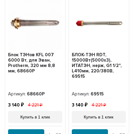
Блок ТЭНов KFL 007
БЛОК-ТЭН RDT,
6000 Вт, для Эван,
15000Вт(5000x3),
Protherm, 320 мм 8,8
ИТАТЭН, нерж, G1 1/2",
мм, 68660Р
L410мм, 220/380В,
69515
Артикул:
68660Р
Артикул:
69515
3 140
4 221
3 140
4 221
Купить в 1 клик
Купить в 1 клик