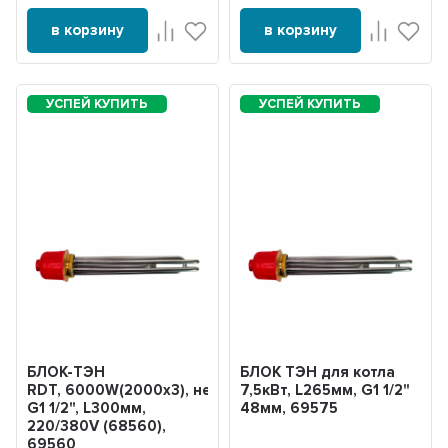
в корзину
в корзину
БЛОК-ТЭН
БЛОК ТЭН для котла
RDT, 6000W(2000х3), нерж,
7,5кВт, L265мм, G1 1/2"
G1 1/2", L300мм,
48мм, 69575
220/380V (68560),
69560