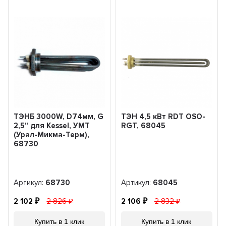
ТЭНБ 3000W, D74мм, G
ТЭН 4,5 кВт RDT OSO-
2,5" для Kessel, УМТ
RGT, 68045
(Урал-Микма-Терм),
68730
Артикул:
68730
Артикул:
68045
2 102
2 826
2 106
2 832
Купить в 1 клик
Купить в 1 клик