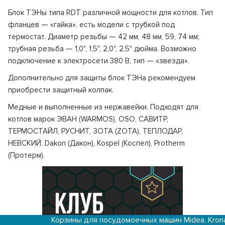
Блок ТЭНы типа RDT различной мощности для котлов. Тип
фланцев — «гайка», есть модели с трубкой под
термостат. Диаметр резьбы — 42 мм, 48 мм, 59, 74 мм;
трубная резьба — 1,0", 1,5", 2,0", 2,5" дюйма. Возможно
подключение к электросети 380 В, тип — «звезда».
Дополнительно для защиты блок ТЭНа рекомендуем
приобрести защитный колпак.
Медные и выполненные из нержавейки. Подходят для
котлов марок ЭВАН (WARMOS), OSO, САВИТР,
ТЕРМОСТАЙЛ, РУСНИТ, ЗОТА (ZOTA), ТЕПЛОДАР,
НЕВСКИЙ, Dakon (Дакон), Kospel (Коспел), Protherm
(Протерм).
Корзины для посудомоечных машин Midea, Krona, Kaiser и др.