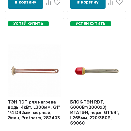
в корзину
в корзину
ТЭН RDT для нагрева
БЛОК-ТЭН RDT,
воды 4кВт, L300мм, G1"
6000Вт(2000x3),
1/4 D42мм, медный,
ИТАТЭН, нерж, G1 1/4",
Эван, Protherm, 282403
L265мм, 220/380В,
69060