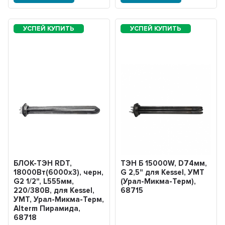
БЛОК-ТЭН RDT,
ТЭН Б 15000W, D74мм,
18000Вт(6000x3), черн,
G 2,5" для Kessel, УМТ
G2 1/2", L555мм,
(Урал-Микма-Терм),
220/380В, для Kessel,
68715
УМТ, Урал-Микма-Терм,
Alterm Пирамида,
68718