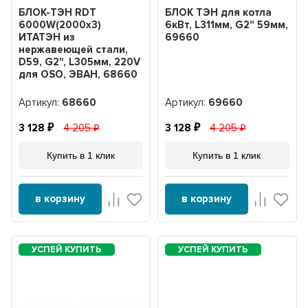
БЛОК-ТЭН RDT
БЛОК ТЭН для котла
6000W(2000x3)
6кВт, L311мм, G2" 59мм,
ИТАТЭН из
69660
нержавеющей стали,
D59, G2", L305мм, 220V
для OSO, ЭВАН, 68660
Артикул:
68660
Артикул:
69660
3 128
4 205
3 128
4 205
Купить в 1 клик
Купить в 1 клик
в корзину
в корзину