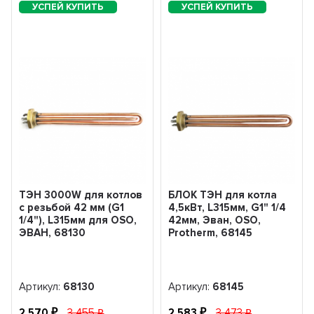
ТЭН 3000W для котлов
БЛОК ТЭН для котла
с резьбой 42 мм (G1
4,5кВт, L315мм, G1" 1/4
1/4"), L315мм для OSO,
42мм, Эван, OSO,
ЭВАН, 68130
Protherm, 68145
Артикул:
68130
Артикул:
68145
2 570
3 455
2 583
3 473