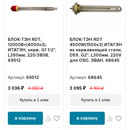
БЛОК-ТЭН RDT,
БЛОК-ТЭН RDT
12000Вт(4000x3),
4500W(1500x3) ИТАТЭН
ИТАТЭН, нерж, G1 1/2",
из нержавеющей стали,
L390мм, 220/380В,
D59, G2", L300мм, 220V
69512
для OSO, ЭВАН, 68645
Артикул:
69512
Артикул:
68645
3 036
4 082
3 095
4 160
Купить в 1 клик
Купить в 1 клик
в корзину
в корзину