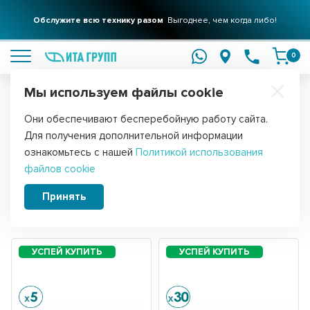
Обслужите всю технику разом
Выгоднее, чем когда либо!
подробнее
0
Мы используем файлы cookie
Обратите внимание!
Они обеспечивают бесперебойную работу сайта.
Главная
Запчасти для электрокотлов
Для получения дополнительной информации
ТЭНы для котлов отопления
ознакомьтесь с нашей
Политикой использования
файлов cookie
Принять
Сортировать:
Фильтры