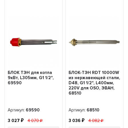
БЛОК ТЭН для котла
БЛОК-ТЭН RDT 10000W
9кВт, L305мм, G1 1/2",
из нержавеющей стали,
69590
D48, G1 1/2", L400мм,
220V для OSO, ЭВАН,
68510
Артикул:
69590
Артикул:
68510
3 027
4 070
3 036
4 082