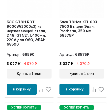
БЛОК-ТЭН RDT
Блок ТЭНов KFL 003
9000W(3000x3) из
7500 Вт, для Эван,
нержавеющей стали,
Protherm, 350 мм,
D48, G1 1/2", L400мм,
68575Р
220V для OSO, ЭВАН,
68590
Артикул:
68590
Артикул:
68575Р
3 027
4 070
3 027
4 070
Купить в 1 клик
Купить в 1 клик
в корзину
в корзину