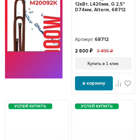
12кВт, L420мм, G 2,5"
D74мм, Alterm, 68712
Артикул:
68712
2 600
3 495
Купить в 1 клик
в корзину