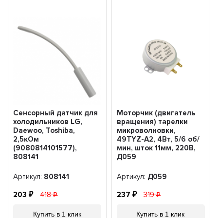
Сенсорный датчик для
Моторчик (двигатель
холодильников LG,
вращения) тарелки
Daewoo, Toshiba,
микроволновки,
2,5кОм
49TYZ-A2, 4Вт, 5/6 об/
(9080814101577),
мин, шток 11мм, 220В,
808141
Д059
Артикул:
808141
Артикул:
Д059
203
418
237
319
Купить в 1 клик
Купить в 1 клик