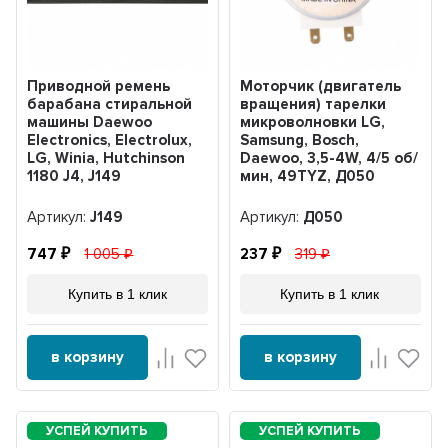
Приводной ремень
Моторчик (двигатель
барабана стиральной
вращения) тарелки
машины Daewoo
микроволновки LG,
Electronics, Electrolux,
Samsung, Bosch,
LG, Winia, Hutchinson
Daewoo, 3,5-4W, 4/5 об/
1180 J4, J149
мин, 49TYZ, Д050
Артикул:
J149
Артикул:
Д050
747
1 005
237
319
Купить в 1 клик
Купить в 1 клик
в корзину
в корзину