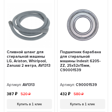
Сливной шланг для
Подшипник барабана
стиральной машины
для стиральной
LG, Ariston, Whirlpool,
машины Indesit 6205-
Zanussi 2 метра, AV1313
ZZ, 25x52x15мм,
С90001539
Артикул:
AV1313
Артикул:
C90001539
387
520
432
580
Купить в 1 клик
Купить в 1 клик