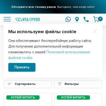
Обслужите всю технику разом
Выгоднее, чем когда либо!
подробнее
0
Мы используем файлы cookie
Обратите внимание!
Они обеспечивают бесперебойную работу сайта.
Главная
Для получения дополнительной информации
Запчасти для бытовой техники
ознакомьтесь с нашей
Политикой использования
файлов cookie
Daewoo
Принять
Сортировать:
Фильтры