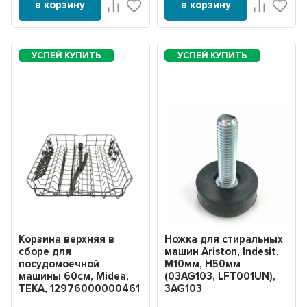
в корзину
в корзину
Корзина верхняя в
Ножка для стиральных
сборе для
машин Ariston, Indesit,
посудомоечной
M10мм, H50мм
машины 60см, Midea,
(03AG103, LFT001UN),
TEKA, 12976000000461
3AG103