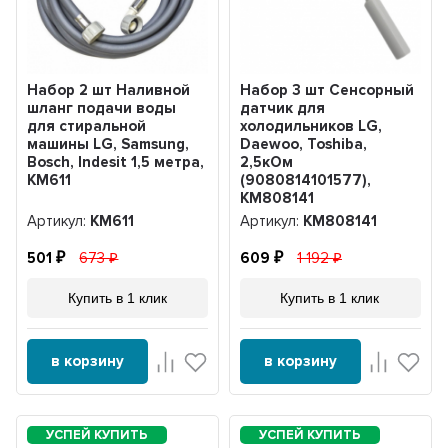
Набор 2 шт Наливной
Набор 3 шт Сенсорный
шланг подачи воды
датчик для
для стиральной
холодильников LG,
машины LG, Samsung,
Daewoo, Toshiba,
Bosch, Indesit 1,5 метра,
2,5кОм
KM611
(9080814101577),
KM808141
Артикул:
KM611
Артикул:
KM808141
501
673
609
1 192
Купить в 1 клик
Купить в 1 клик
в корзину
в корзину