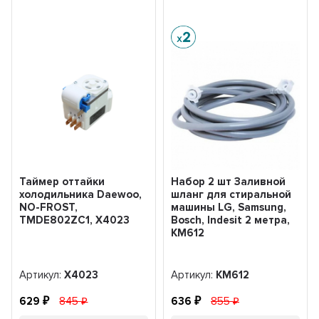
Таймер оттайки
Набор 2 шт Заливной
холодильника Daewoo,
шланг для стиральной
NO-FROST,
машины LG, Samsung,
TMDE802ZC1, X4023
Bosch, Indesit 2 метра,
KM612
Артикул:
X4023
Артикул:
KM612
629
845
636
855