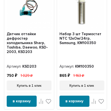
Датчик оттайки
Набор 3 шт Термостат
дефростер
NTC 12кОм/24гр,
холодильника Sharp,
Samsung, KM100350
Toshiba, Daewoo, KSD-
2003, KSD203
Артикул:
KSD203
Артикул:
KM100350
750
1 029
865
1 163
Купить в 1 клик
Купить в 1 клик
в корзину
в корзину