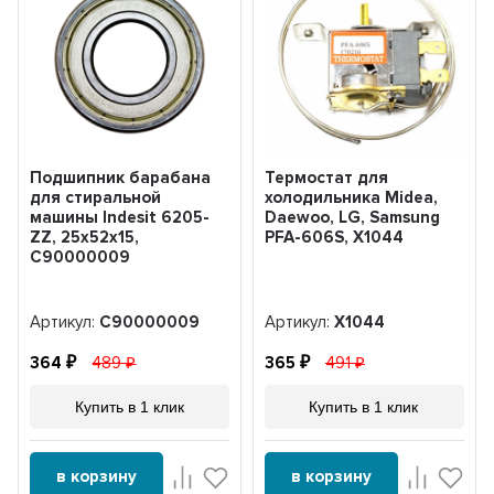
Подшипник барабана
Термостат для
для стиральной
холодильника Midea,
машины Indesit 6205-
Daewoo, LG, Samsung
ZZ, 25x52x15,
PFA-606S, Х1044
C90000009
Артикул:
C90000009
Артикул:
Х1044
364
489
365
491
Купить в 1 клик
Купить в 1 клик
в корзину
в корзину