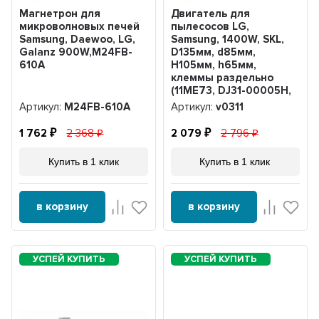
Магнетрон для
Двигатель для
микроволновых печей
пылесосов LG,
Samsung, Daewoo, LG,
Samsung, 1400W, SKL,
Galanz 900W,M24FB-
D135мм, d85мм,
610A
H105мм, h65мм,
клеммы раздельно
(11ME73, DJ31-00005H,
YDC42), v0311
Артикул:
M24FB-610A
Артикул:
v0311
1 762
2 368
2 079
2 796
Купить в 1 клик
Купить в 1 клик
в корзину
в корзину