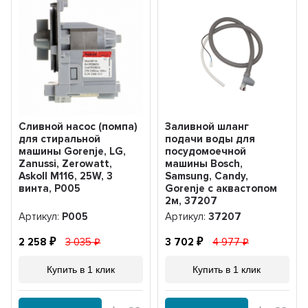
Сливной насос (помпа)
Заливной шланг
для стиральной
подачи воды для
машины Gorenje, LG,
посудомоечной
Zanussi, Zerowatt,
машины Bosch,
Askoll M116, 25W, 3
Samsung, Candy,
винта, Р005
Gorenje с аквастопом
2м, 37207
Артикул:
Р005
Артикул:
37207
2 258
3 035
3 702
4 977
Купить в 1 клик
Купить в 1 клик