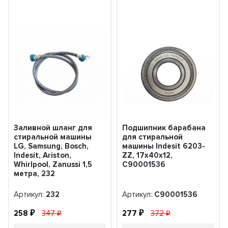
Заливной шланг для
Подшипник барабана
стиральной машины
для стиральной
LG, Samsung, Bosch,
машины Indesit 6203-
Indesit, Ariston,
ZZ, 17x40x12,
Whirlpool, Zanussi 1,5
C90001536
метра, 232
Артикул:
232
Артикул:
C90001536
258
347
277
372