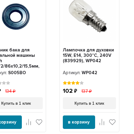
ник бака для
Лампочка для духовки
ральной машины
15W, E14, 300°C, 240V
h
(839929), WP042
2/86х10,2/15,5мм,
5BO
кул:
S005BO
Артикул:
WP042
102
134
137
Купить в 1 клик
Купить в 1 клик
корзину
в корзину