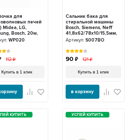
почка для
Сальник бака для
роволновых печей
стиральной машины
) Midea, LG,
Bosch, Siemens, Neff
ung, Bosch, 20w,
41,8х62/78х10/15,5мм,
20
S007BO
кул:
WP020
Артикул:
S007BO
90
112
121
Купить в 1 клик
Купить в 1 клик
корзину
в корзину