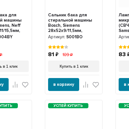
ака для
Сальник бака для
Лам
ой машины
стиральной машины
мик
mens, Neff
Bosch, Siemens
(СВЧ
11/15,5мм,
28х52х9/11,5мм,
Sams
025350, S001BO
WP0
004BY
Артикул:
S001BO
Арти
81
83
109
ь в 1 клик
Купить в 1 клик
ну
в корзину
в 