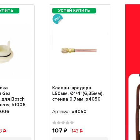
ека
Клапан шредера
 без
L50мм, Ø1/4"(6,35мм),
 для Bosch
стенка 0,7мм, x4050
mens, h1006
1006
Артикул:
x4050
107
43
143