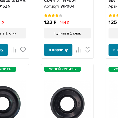
х52х10/12мм,
CU4417), WP004
5kV,
015ZN
Артикул:
WP004
Арти
122
12
0
164
ь в 1 клик
Купить в 1 клик
ну
в корзину
в 