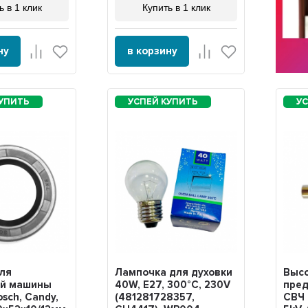
ь в 1 клик
Купить в 1 клик
ну
в корзину
для
Лампочка для духовки
Выс
ой машины
40W, E27, 300°C, 230V
пред
osch, Candy,
(481281728357,
СВЧ 