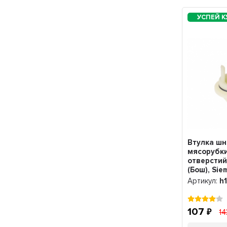
Втулка шн
мясорубки
отверстий
(Бош), Sie
Артикул:
h
107
1