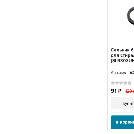
Сальник б
для стир
(SLB303UN
Артикул:
V
91
123
Купит
в корзи