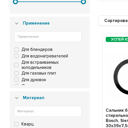
Сортирова
Применение
Для блендеров
Для водонагревателей
Для встраиваемых
холодильников
Для газовых плит
Для духовок
Для микроволновок
Для микроволновых печей
Материал
Для мясорубок
Для плит
Сальник б
Для плит и духовок
стиральн
Для посудомоечных машин
Bosch, Si
Кварц
Для пылесосов
30х39х7,5