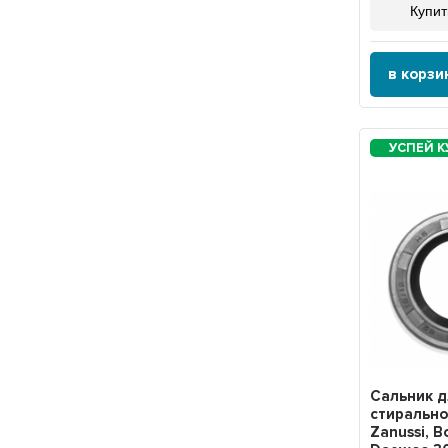
Купит
в корзи
Сальник 
стиральн
Zanussi, B