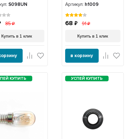
2713, 2722, 2723,
кул:
S098UN
Артикул:
h1009
Zelmer, 756993,
420306564070, h1009
68
85
91
Купить в 1 клик
Купить в 1 клик
корзину
в корзину