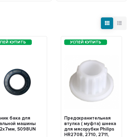
ник бака для
Предохранительная
ральной машины
втулка ( муфта) шнека
52х7мм, S098UN
для мясорубки Philips
HR2708, 2710, 2711,