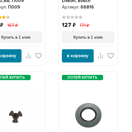
 0,8A, П009
Dakon, Bosch
D45/55мм, плоская,
кул:
П009
Артикул:
66816
66816
5
127
167
171
Купить в 1 клик
Купить в 1 клик
корзину
в корзину