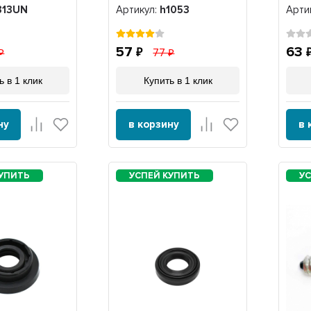
3UN
зубьев, h1053
313UN
Артикул:
h1053
Арти
57
63
77
ь в 1 клик
Купить в 1 клик
ну
в корзину
в 