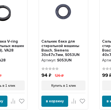
ака V-ring
Сальник бака для
Саль
альных машин
стиральной машины
сти
), VA28
Bosch, Siemens
Bosc
30х47х7мм, S053UN
40х7
S00
A28
Артикул:
S053UN
Арти
94
99
126
ь в 1 клик
Купить в 1 клик
ну
в корзину
в 