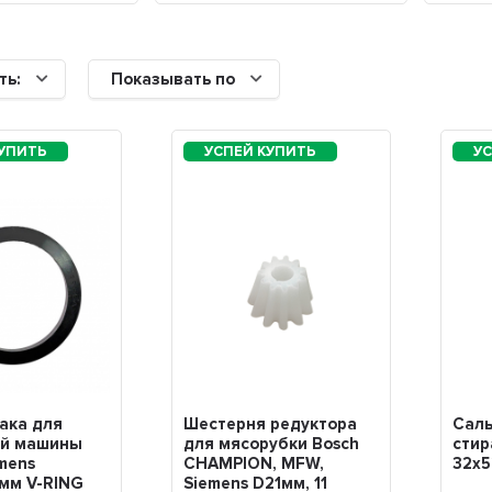
ть:
Показывать по
ака для
Шестерня редуктора
Саль
ой машины
для мясорубки Bosch
сти
emens
CHAMPION, MFW,
32х
мм V-RING
Siemens D21мм, 11