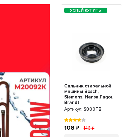
Сальник стиральной
машины Bosch,
Siemens, Hansa,Fagor,
Brandt
30х62/69х9,5/16мм,
Артикул:
S000TB
S000TB
108
146