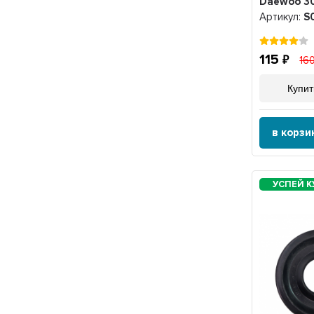
Daewoo 30
S015ZN
Артикул:
S
115
16
Купит
в корзи