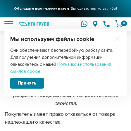
Обслужите всю технику разом
Выгоднее, чем когда либо!
подробнее
0
Мы используем файлы cookie
Обратите внимание!
Они обеспечивают бесперебойную работу сайта.
Главная
Для получения дополнительной информации
Возврат/обмен
ознакомьтесь с нашей
Политикой использования
файлов cookie
Возврат товара НАДЛЕЖАЩЕГО
Принять
качества
(сохранен товарный вид и потребительские
свойства)
Покупатель имеет право отказаться от товара
надлежащего качества: